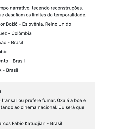
mpo narrativo, tecendo reconstruções,
ue desafiam os limites da temporalidade.
gor Božič - Eslovênia, Reino Unido
guez - Colômbia
ão - Brasil
mbia
ento - Brasil
 - Brasil
e
 transar ou prefere fumar. Oxalá a boa e
ltando ao cinema nacional. Ou será que
?
arcos Fábio Katudjian - Brasil