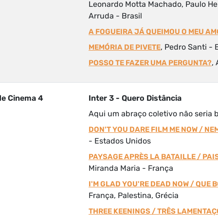
Leonardo Motta Machado, Paulo Hen
Arruda - Brasil
A FOGUEIRA JÁ QUEIMOU O MEU A
, Pedro Santi - 
MEMÓRIA DE PIVETE
,
POSSO TE FAZER UMA PERGUNTA?
de Cinema 4
Inter 3 - Quero Distância
Aqui um abraço coletivo não seria
DON'T YOU DARE FILM ME NOW / NE
- Estados Unidos
PAYSAGE APRÈS LA BATAILLE / PA
Miranda Maria - França
I'M GLAD YOU'RE DEAD NOW / QUE
França, Palestina, Grécia
THREE KEENINGS / TRÊS LAMENTA