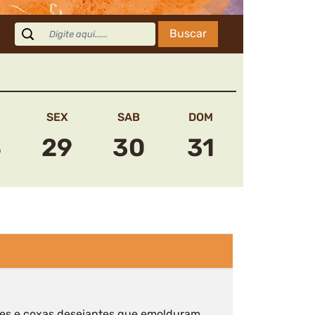
SEX
SAB
DOM
8
29
30
31
ntres e coxas desejantes que emolduram