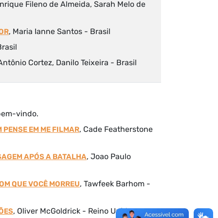
rique Fileno de Almeida, Sarah Melo de
, Maria Ianne Santos - Brasil
MOR
Brasil
 Antônio Cortez, Danilo Teixeira - Brasil
 bem-vindo.
, Cade Featherstone
M PENSE EM ME FILMAR
, Joao Paulo
ISAGEM APÓS A BATALHA
, Tawfeek Barhom -
 BOM QUE VOCÊ MORREU
, Oliver McGoldrick - Reino Unido,
ÇÕES