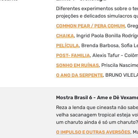
Diferentes experimentos sobre o te
projeções e delicados simulacros q
, Gre
COMMON PEAR / PERA COMUM
, Ingrid Paola Bonilla Rodrí
CHAIKA
, Brenda Barbosa, Sofia Le
PELÍCULA
, Alexis Tafur - Colô
POST- FAMILIA
, Priscila Nascim
SONHO EM RUÍNAS
, BRUNO VILELA
O ANO DA SERPENTE
Mostra Brasil 6 - Ame e Dê Vexam
Reza a lenda que cineasta não sabe
velha sacanagem tropical esteja vo
um charuto ainda é só um charuto
, M
O IMPULSO E OUTRAS AVERSÕES