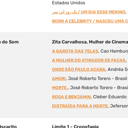
Estados Unidos
,
یک روز این سر / UM DIA ESSE MENINO
BORN A CELEBRITY / NASCEU UMA 
e do Som
Zita Carvalhosa, Mulher de Cinem
, Cao Hamburg
A GAROTA DAS TELAS
,
A MULHER DO ATIRADOR DE FACAS
, Andréa S
ONDE SÃO PAULO ACABA
, José Roberto Torero - Brasil
AMOR!
, José Roberto Torero - Brasi
MORTE.
, Cleber Eduardo 
ROSA E BENJAMIN
, Jeferso
DISTRAÍDA PARA A MORTE
Oscarito
Limite 1 - Cronofagia