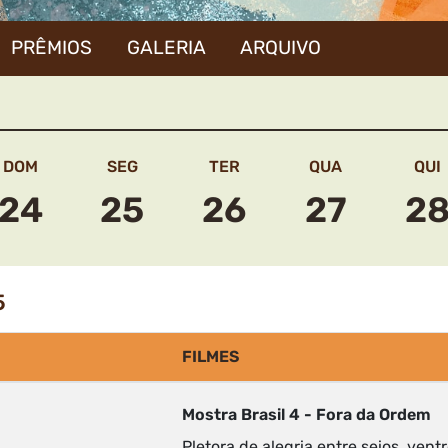
PRÊMIOS
GALERIA
ARQUIVO
DOM
SEG
TER
QUA
QUI
24
25
26
27
2
5
FILMES
Mostra Brasil 4 - Fora da Ordem
Pletora de alegria entre seios, ve