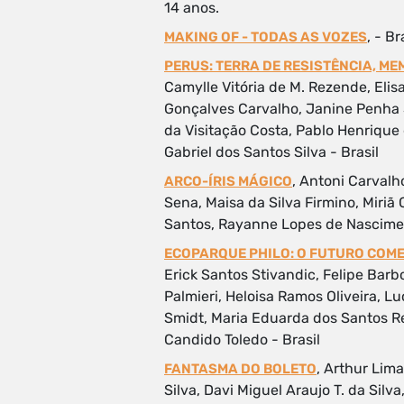
14 anos.
, - Br
MAKING OF - TODAS AS VOZES
PERUS: TERRA DE RESISTÊNCIA, ME
Camylle Vitória de M. Rezende, Eli
Gonçalves Carvalho, Janine Penha S
da Visitação Costa, Pablo Henrique 
Gabriel dos Santos Silva - Brasil
, Antoni Carvalh
ARCO-ÍRIS MÁGICO
Sena, Maisa da Silva Firmino, Miriã 
Santos, Rayanne Lopes de Nascimen
ECOPARQUE PHILO: O FUTURO COM
Erick Santos Stivandic, Felipe Barb
Palmieri, Heloisa Ramos Oliveira, 
Smidt, Maria Eduarda dos Santos Re
Candido Toledo - Brasil
, Arthur Lima
FANTASMA DO BOLETO
Silva, Davi Miguel Araujo T. da Sil